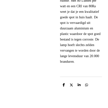
ruimte. Met 80 Lumen per
watt en een CRI van 80Ra
weet je dat je een kwalitatief
goede spot in huis haalt. De
spot is vervaardigd uit
duurzaam aluminium en
plastic waardoor de spot goed
bestand is tegen corrosie. De
lamp hoeft slechts zelden
vervangen te worden door de
lange levensduur van 20.000
branduren.
D
D
S
D
e
e
h
e
l
e
a
l
e
l
r
e
n
e
n