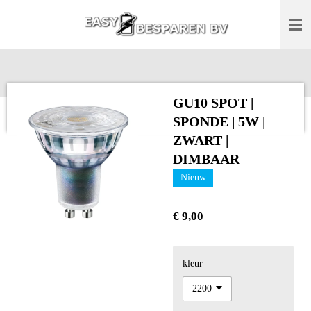
Ga
direct
naar
de
hoofdinhoud
GU10 SPOT |
SPONDE | 5W |
ZWART |
DIMBAAR
Nieuw
€ 9,00
kleur