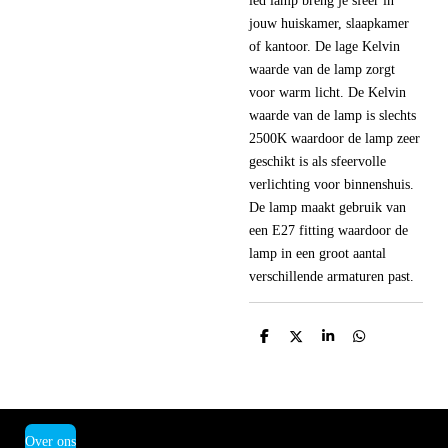
led lamp breng je sfeer in
jouw huiskamer, slaapkamer
of kantoor. De lage Kelvin
waarde van de lamp zorgt
voor warm licht. De Kelvin
waarde van de lamp is slechts
2500K waardoor de lamp zeer
geschikt is als sfeervolle
verlichting voor binnenshuis.
De lamp maakt gebruik van
een E27 fitting waardoor de
lamp in een groot aantal
verschillende armaturen past.
D
D
S
D
e
e
h
e
l
e
a
l
e
l
r
e
n
e
n
Over ons