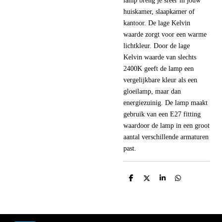
lamp breng je sfeer in jouw
huiskamer, slaapkamer of
kantoor. De lage Kelvin
waarde zorgt voor een warme
lichtkleur. Door de lage
Kelvin waarde van slechts
2400K geeft de lamp een
vergelijkbare kleur als een
gloeilamp, maar dan
energiezuinig. De lamp maakt
gebruik van een E27 fitting
waardoor de lamp in een groot
aantal verschillende armaturen
past.
D
D
S
D
e
e
h
e
l
e
a
l
e
l
r
e
n
e
n