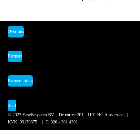
D
D
S
D
e
e
h
e
l
e
a
l
e
l
r
e
n
e
n
Over ons
Partners
Partners Inlog
Start
© 2023
EasyBesparen BV | De entree 201 - 1101 HG Amsterdam
|
KVK 93179375 | T.
020 - 301 4301