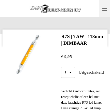
Ga
direct
naar
de
hoofdinhoud
R7S | 7.5W | 118mm
| DIMBAAR
€ 9,95
Uitgeschakeld
Verlicht kantoorruimtes, een
receptiebalie of een hal met
deze krachtige R7S led lamp.
Deze zuinige 7.5W led lamp