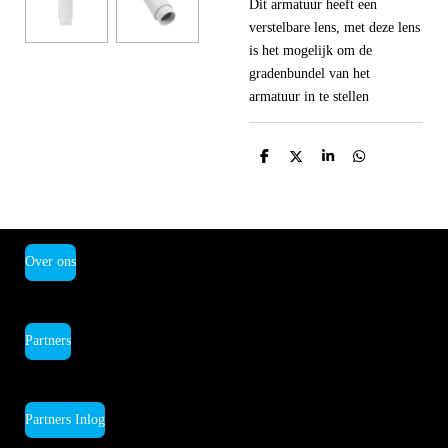
Dit armatuur heeft een
verstelbare lens, met deze lens
is het mogelijk om de
gradenbundel van het
armatuur in te stellen
D
D
S
D
e
e
h
e
l
e
a
l
e
l
r
e
n
e
n
Over ons
Partners
Partners Inlog