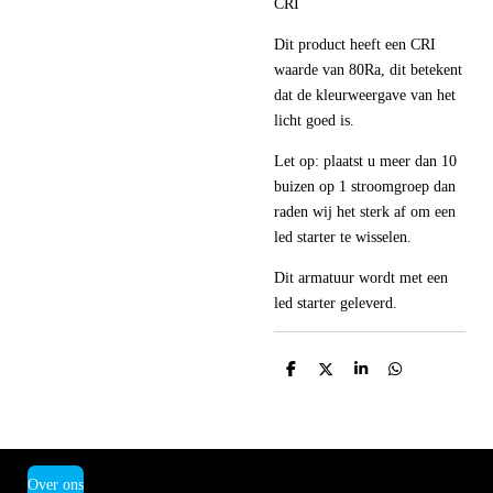
CRI
Dit product heeft een CRI
waarde van 80Ra, dit betekent
dat de kleurweergave van het
licht goed is.
Let op: plaatst u meer dan 10
buizen op 1 stroomgroep dan
raden wij het sterk af om een
led starter te wisselen.
Dit armatuur wordt met een
led starter geleverd.
D
D
S
D
e
e
h
e
l
e
a
l
e
l
r
e
n
e
n
Over ons