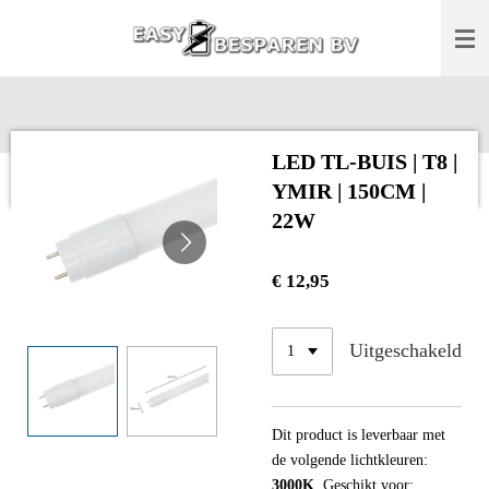
Ga
direct
naar
de
hoofdinhoud
LED TL-BUIS | T8 |
YMIR | 150CM |
22W
€ 12,95
Uitgeschakeld
Dit product is leverbaar met
de volgende lichtkleuren:
3000K
, Geschikt voor: