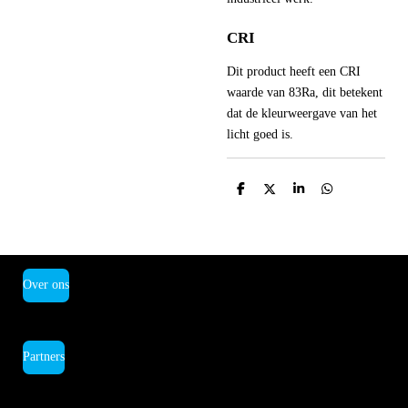
CRI
Dit product heeft een CRI
waarde van 83Ra, dit betekent
dat de kleurweergave van het
licht goed is.
D
D
S
D
e
e
h
e
l
e
a
l
e
l
r
e
n
e
n
Over ons
Partners