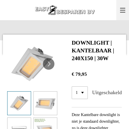
Ga
direct
naar
de
hoofdinhoud
DOWNLIGHT |
KANTELBAAR |
240X150 | 30W
€ 79,95
Uitgeschakeld
Deze Kantelbare downlight is
niet je standaard downlighter,
zo is deze downlighter