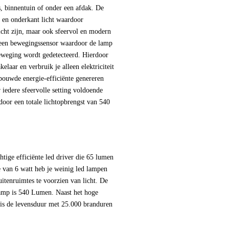
, binnentuin of onder een afdak. De
 en onderkant licht waardoor
licht zijn, maar ook sfeervol en modern
een bewegingssensor waardoor de lamp
eweging wordt gedetecteerd. Hierdoor
kelaar en verbruik je alleen elektriciteit
bouwde energie-efficiënte genereren
edere sfeervolle setting voldoende
door een totale lichtopbrengst van 540
htige efficiënte led driver die 65 lumen
e van 6 watt heb je weinig led lampen
itenruimtes te voorzien van licht. De
lamp is 540 Lumen. Naast het hoge
 is de levensduur met 25.000 branduren