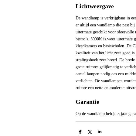
Lichtweergave
De wandlamp is verkrijgbaar in ee
er altijd een wandlamp die past bij
uitermate geschikt voor sfeervolle
bistro’s. 3000K is weer uitermate g
kleedkamers en basisscholen. De C
kwaliteit van het licht zeer goed i
stralingshoek zeer breed. De brede
grote ruimtes gelijkmatig te verlich
aantal lampen nodig om een middel
verlichten. De wandlampen worden
ruimte een nette en moderne uitstra
Garantie
Op de wandlamp heb je 3 jaar gara
D
D
S