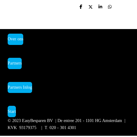
D
D
S
D
e
e
h
e
l
e
a
l
e
l
r
e
n
e
n
Over ons
Partners
Partners Inlog
Start
© 2023
EasyBesparen BV | De entree 201 - 1101 HG Amsterdam
|
KVK 93179375 | T.
020 - 301 4301