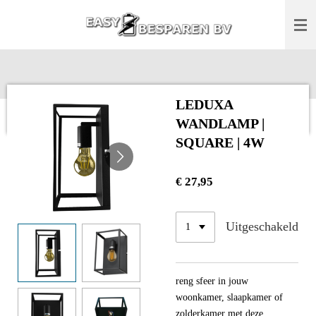
Ga
direct
naar
de
hoofdinhoud
LEDUXA
WANDLAMP |
SQUARE | 4W
€ 27,95
Uitgeschakeld
reng sfeer in jouw
woonkamer, slaapkamer of
zolderkamer met deze