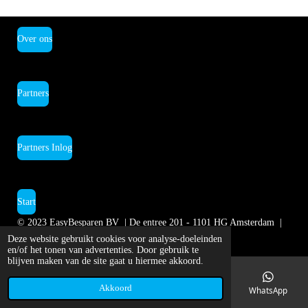
Over ons
Partners
Partners Inlog
Start
© 2023
EasyBesparen BV | De entree 201 - 1101 HG Amsterdam
|
KVK 93179375 | T.
020 - 301 4301
Deze website gebruikt cookies voor analyse-doeleinden
en/of het tonen van advertenties. Door gebruik te
blijven maken van de site gaat u hiermee akkoord.
Akkoord
E-mailadres
Telefoonnummer
Kaart
WhatsApp